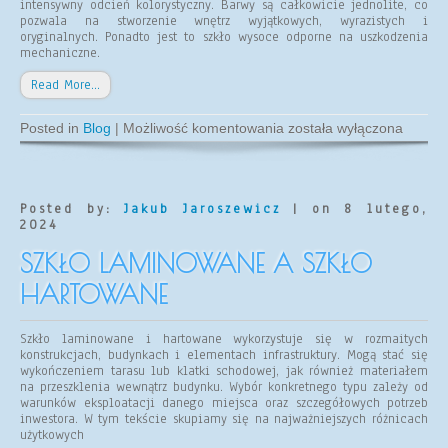
intensywny odcień kolorystyczny. Barwy są całkowicie jednolite, co
pozwala na stworzenie wnętrz wyjątkowych, wyrazistych i
oryginalnych. Ponadto jest to szkło wysoce odporne na uszkodzenia
mechaniczne.
Read More…
Jaki
Posted in
Blog
|
Możliwość komentowania
została wyłączona
lacobel
do
kuchni?
Kilka
porad
Posted by:
Jakub Jaroszewicz
| on 8 lutego,
w
2024
wyborze
szkła
SZKŁO LAMINOWANE A SZKŁO
na
ścianę
HARTOWANE
Szkło laminowane i hartowane wykorzystuje się w rozmaitych
konstrukcjach, budynkach i elementach infrastruktury. Mogą stać się
wykończeniem tarasu lub klatki schodowej, jak również materiałem
na przeszklenia wewnątrz budynku. Wybór konkretnego typu zależy od
warunków eksploatacji danego miejsca oraz szczegółowych potrzeb
inwestora. W tym tekście skupiamy się na najważniejszych różnicach
użytkowych