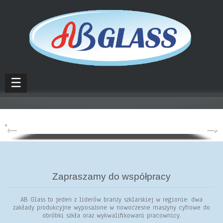
☰
Zapraszamy do współpracy
AB Glass to jeden z liderów branży szklarskiej w regionie: dwa
zakłady produkcyjne wyposażone w nowoczesne maszyny cyfrowe do
obróbki szkła oraz wykwalifikowani pracownicy.