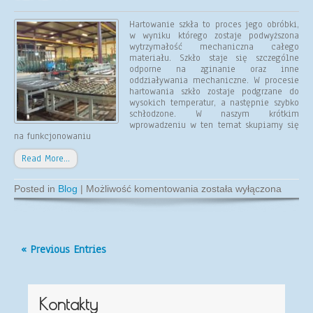
Hartowanie szkła to proces jego obróbki,
w wyniku którego zostaje podwyższona
wytrzymałość mechaniczna całego
materiału. Szkło staje się szczególne
odporne na zginanie oraz inne
oddziaływania mechaniczne. W procesie
hartowania szkło zostaje podgrzane do
wysokich temperatur, a następnie szybko
schłodzone. W naszym krótkim
wprowadzeniu w ten temat skupiamy się
na funkcjonowaniu
Read More…
Czym
Posted in
Blog
|
Możliwość komentowania
została wyłączona
zajmuje
się
hartownia
szkła?
« Previous Entries
Kontakty