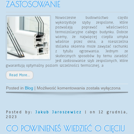
ZASTOSOWANIE
Nowoczesne budownictwo często
wykorzystuje szyby zespolone, które
pozwalają poprawić właściwości
termoizolacyjne całego budynku. Dobrze
wiemy, że najwięcej ciepła umyka
właśnie przez okna, a nieszczelna
stolarka okienna może zawyżać rachunki
z tytułu ogrzewania. Jednym ze
skutecznych sposobów by temu zaradzić
jest zastosowanie szyb zespolonych, które
gwarantują optymalny poziom szczelności termicznej, a
Read More…
Szyby
Posted in
Blog
|
Możliwość komentowania
została wyłączona
zespolone
–
charakterystyka
i
zastosowanie
Posted by:
Jakub Jaroszewicz
| on 12 grudnia,
2023
CO POWINIENEŚ WIEDZIEĆ O CIĘCIU