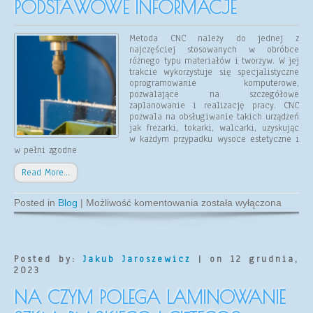
PODSTAWOWE INFORMACJE
Metoda CNC należy do jednej z
najczęściej stosowanych w obróbce
różnego typu materiałów i tworzyw. W jej
trakcie wykorzystuje się specjalistyczne
oprogramowanie komputerowe,
pozwalające na szczegółowe
zaplanowanie i realizację pracy. CNC
pozwala na obsługiwanie takich urządzeń
jak frezarki, tokarki, walcarki, uzyskując
w każdym przypadku wysoce estetyczne i
w pełni zgodne
Read More…
Obróbka
Posted in
Blog
|
Możliwość komentowania
została wyłączona
CNC
szkła-
podstawowe
informacje
Posted by:
Jakub Jaroszewicz
| on 12 grudnia,
2023
NA CZYM POLEGA LAMINOWANIE