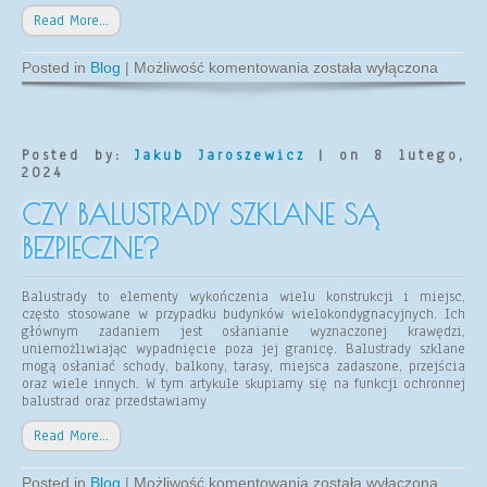
Read More…
Szkło
Posted in
Blog
|
Możliwość komentowania
została wyłączona
laminowane
a
szkło
hartowane
Posted by:
Jakub Jaroszewicz
| on 8 lutego,
2024
CZY BALUSTRADY SZKLANE SĄ
BEZPIECZNE?
Balustrady to elementy wykończenia wielu konstrukcji i miejsc,
często stosowane w przypadku budynków wielokondygnacyjnych. Ich
głównym zadaniem jest osłanianie wyznaczonej krawędzi,
uniemożliwiając wypadnięcie poza jej granicę. Balustrady szklane
mogą osłaniać schody, balkony, tarasy, miejsca zadaszone, przejścia
oraz wiele innych. W tym artykule skupiamy się na funkcji ochronnej
balustrad oraz przedstawiamy
Read More…
Czy
Posted in
Blog
|
Możliwość komentowania
została wyłączona