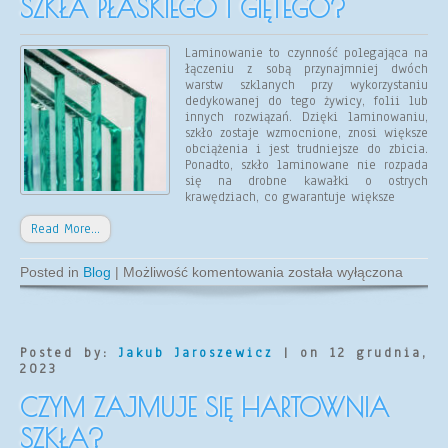
SZKŁA PŁASKIEGO I GIĘTEGO?
Laminowanie to czynność polegająca na
łączeniu z sobą przynajmniej dwóch
warstw szklanych przy wykorzystaniu
dedykowanej do tego żywicy, folii lub
innych rozwiązań. Dzięki laminowaniu,
szkło zostaje wzmocnione, znosi większe
obciążenia i jest trudniejsze do zbicia.
Ponadto, szkło laminowane nie rozpada
się na drobne kawałki o ostrych
krawędziach, co gwarantuje większe
Read More…
Na
Posted in
Blog
|
Możliwość komentowania
została wyłączona
czym
polega
laminowanie
szkła
płaskiego
Posted by:
Jakub Jaroszewicz
| on 12 grudnia,
i
2023
giętego?
CZYM ZAJMUJE SIĘ HARTOWNIA
SZKŁA?