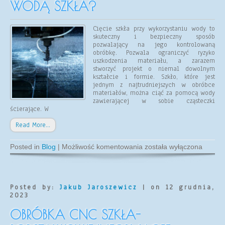
WODĄ SZKŁA?
Cięcie szkła przy wykorzystaniu wody to
skuteczny i bezpieczny sposób
pozwalający na jego kontrolowaną
obróbkę. Pozwala ograniczyć ryzyko
uszkodzenia materiału, a zarazem
stworzyć projekt o niemal dowolnym
kształcie i formie. Szkło, które jest
jednym z najtrudniejszych w obróbce
materiałów, można ciąć za pomocą wody
zawierającej w sobie cząsteczki
ścierające. W
Read More…
Co
Posted in
Blog
|
Możliwość komentowania
została wyłączona
powinieneś
wiedzieć
o
cięciu
wodą
Posted by:
Jakub Jaroszewicz
| on 12 grudnia,
szkła?
2023
OBRÓBKA CNC SZKŁA-