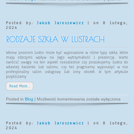
balustrady
szklane
są
bezpieczne?
Posted by:
Jakub Jaroszewicz
| on 8 lutego,
2024
RODZAJE SZKŁA W LUSTRACH
Wbrew pozorom lustro może być wyposażone w różne typy szkła, które
mają olbrzymi wpływ na jego wytrzymałość i prezencję. Warto
zwrócić uwagę na ten aspekt niezależnie czy poszukujemy lustra do
własnej łazienki lub salonu, czy też pragniemy wyposażyć w nie
profesjonalny salon usługowy lub inny obiekt. W tym artykule
przybliżamy
Read More…
Rodzaje
Posted in
Blog
|
Możliwość komentowania
została wyłączona
szkła
w
lustrach
Posted by:
Jakub Jaroszewicz
| on 8 lutego,
2024