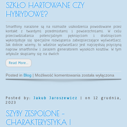
SZKŁO HARTOWANE CZY
HYBRYDOWE?
Smartfony narażone są na rozmaite uszkodzenia powodowane przez
kontakt z twardymi przedmiotami i powierzchniami. W celu
przeciwdziałania potencjalnym pęknięciom i draśnięciom
wykorzystuje się specjalne rozwiązania zabezpieczające wyświetlacz.
Jak dobrze wiemy, to właśnie wyświetlacz jest najczęstszą przyczyną
napraw smartfonów i zarazem generatorem wysokich kosztów. W tym
artykule skupiamy się na dwóch
Read More…
Szkło
Posted in
Blog
|
Możliwość komentowania
została wyłączona
hartowane
czy
hybrydowe?
Posted by:
Jakub Jaroszewicz
| on 12 grudnia,
2023
SZYBY ZESPOLONE –
CHARAKTERYSTYKA I