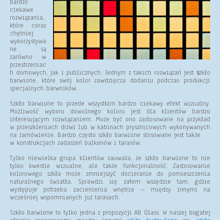
bardzo
ciekawe
rozwiązania,
które coraz
chętniej
wykorzystywa
ne są
zarówno w
przestrzeniac
h domowych, jak i publicznych. Jednym z takich rozwiązań jest
s
zkło
barwione, które swój kolor zawdzięcza dodaniu podczas produkcji
specjalnych barwników.
Szkło barwione to przede wszystkim bardzo ciekawy efekt wizualny.
Możliwość wyboru dowolnego koloru jest dla klientów bardzo
interesującym rozwiązaniem. Może być ono zastosowane na przykład
w przeszkleniach drzwi lub w kabinach prysznicowych wykonywanych
na zamówienie. Bardzo często szkło barwione stosowane jest także
w konstrukcjach zadaszeń balkonów i tarasów.
Tylko niewielka grupa klientów zauważa, że szkło barwione to nie
tylko kwestie wizualne, ale także funkcjonalność. Zastosowanie
kolorowego szkła może zmniejszyć docieranie do pomieszczenia
naturalnego światła. Sprawdzi się zatem wszędzie tam, gdzie
występuje potrzeba zacienienia wnętrza – między innymi na
wcześniej wspomnianych już tarasach.
Szkło barwione to tylko jedna z propozycji AB Glass. W naszej bogatej