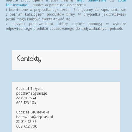
ofercie proponujemy między innymi
szkło budowlane
czy
szkło
laminowane
– bardzo odporne na uszkodzenia
i bezpieczne w przypadku pęknięcia. Zachęcamy do zapoznania się
z pełnym katalogiem produktów firmy. W przypadku jakichkolwiek
pytań mogą Państwo skontaktować się
z naszymi pracownikami, którzy chętnie pomogą w wyborze
odpowiedniego produktu dopasowanego do indywidualnych potrzeb.
Kontakty
Oddział Tużycka
poczta@abglass.pl
22 678 75 41
602 123 104
Oddział Bruszewska
hartownia@abglass.pl
22 814 12 48
608 652 700