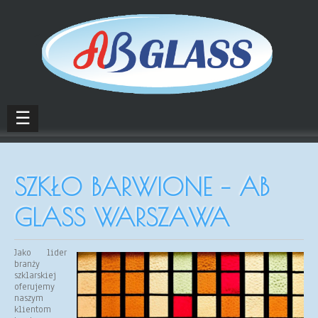
☰
SZKŁO BARWIONE – AB
GLASS WARSZAWA
Jako lider
branży
szklarskiej
oferujemy
naszym
klientom