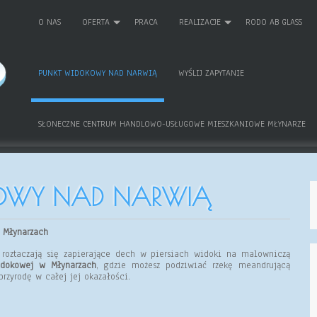
O NAS
OFERTA
PRACA
REALIZACJE
RODO AB GLASS
PUNKT WIDOKOWY NAD NARWIĄ
WYŚLIJ ZAPYTANIE
SŁONECZNE CENTRUM HANDLOWO-USŁUGOWE MIESZKANIOWE MŁYNARZE
OWY NAD NARWIĄ
 Młynarzach
 roztaczają się zapierające dech w piersiach widoki na malowniczą
idokowej w Młynarzach
, gdzie możesz podziwiać rzekę meandrującą
przyrodę w całej jej okazałości.