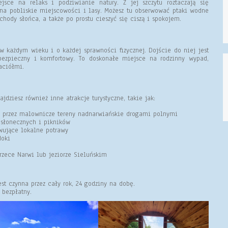
ce na relaks i podziwianie natury. Z jej szczytu roztaczają się
na pobliskie miejscowości i lasy. Możesz tu obserwować ptaki wodne
chody słońca, a także po prostu cieszyć się ciszą i spokojem.
 każdym wieku i o każdej sprawności fizycznej. Dojście do niej jest
bezpieczny i komfortowy. To doskonałe miejsce na rodzinny wypad,
aciółmi.
dziesz również inne atrakcje turystyczne, takie jak:
 przez malownicze tereny nadnarwiańskie drogami polnymi
 słonecznych i pikników
wujące lokalne potrawy
doki
zece Narwi lub jeziorze Sieluńskim
t czynna przez cały rok, 24 godziny na dobę.
bezpłatny.