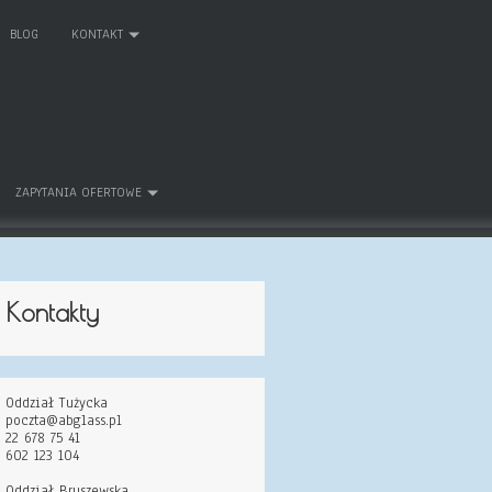
BLOG
KONTAKT
ZAPYTANIA OFERTOWE
Kontakty
Oddział Tużycka
poczta@abglass.pl
22 678 75 41
602 123 104
Oddział Bruszewska