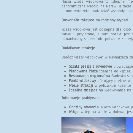
Nasza wieża widokowa to idealne miejs
panoramiczne widoki na Narew, a także 
i inne zwierzęta, podziwiać wschody i za
Doskonałe miejsce na rodzinny wypad
Wieża widokowa jest dostępna dla osób w
łatwe i przyjemne, a sam obiekt jest 
romantyczny spacer lub spotkanie z przyj
Dodatkowe atrakcje
Oprócz wieży widokowej w Młynarzach znaj
Szlaki piesze i rowerowe
prowadzące
Planowana Plaża
idealna do kąpieli
Restauracja rergionalna Barteska
ser
Punkt widokowy
oferujący piękne wi
Wiele atrakcji
w pobliskim Różanie
Idealne miejsce
na wędkowanie na r
Informacje praktyczne
Godziny otwarcia:
Wieża widokowa jes
Wstęp:
Wstęp na wieżę widokową jest 