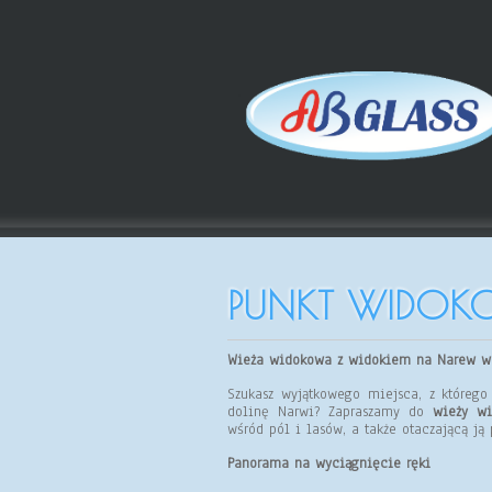
PUNKT WIDOK
Wieża widokowa z widokiem na Narew w
Szukasz wyjątkowego miejsca, z którego
dolinę Narwi? Zapraszamy do
wieży w
wśród pól i lasów, a także otaczającą ją 
Panorama na wyciągnięcie ręki