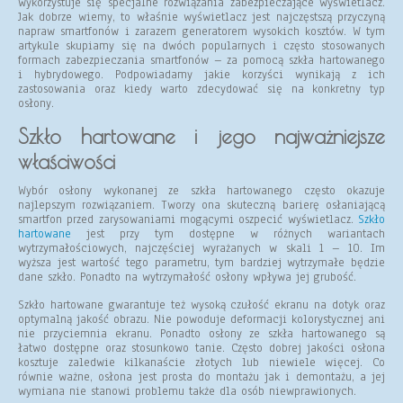
wykorzystuje się specjalne rozwiązania zabezpieczające wyświetlacz.
Jak dobrze wiemy, to właśnie wyświetlacz jest najczęstszą przyczyną
napraw smartfonów i zarazem generatorem wysokich kosztów. W tym
artykule skupiamy się na dwóch popularnych i często stosowanych
formach zabezpieczania smartfonów – za pomocą szkła hartowanego
i hybrydowego. Podpowiadamy jakie korzyści wynikają z ich
zastosowania oraz kiedy warto zdecydować się na konkretny typ
osłony.
Szkło hartowane i jego najważniejsze
właściwości
Wybór osłony wykonanej ze szkła hartowanego często okazuje
najlepszym rozwiązaniem. Tworzy ona skuteczną barierę osłaniającą
smartfon przed zarysowaniami mogącymi oszpecić wyświetlacz.
Szkło
hartowane
jest przy tym dostępne w różnych wariantach
wytrzymałościowych, najczęściej wyrażanych w skali 1 – 10. Im
wyższa jest wartość tego parametru, tym bardziej wytrzymałe będzie
dane szkło. Ponadto na wytrzymałość osłony wpływa jej grubość.
Szkło hartowane gwarantuje też wysoką czułość ekranu na dotyk oraz
optymalną jakość obrazu. Nie powoduje deformacji kolorystycznej ani
nie przyciemnia ekranu. Ponadto osłony ze szkła hartowanego są
łatwo dostępne oraz stosunkowo tanie. Często dobrej jakości osłona
kosztuje zaledwie kilkanaście złotych lub niewiele więcej. Co
równie ważne, osłona jest prosta do montażu jak i demontażu, a jej
wymiana nie stanowi problemu także dla osób niewprawionych.