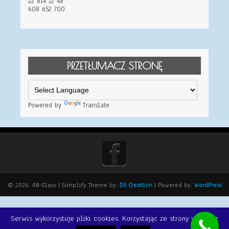
22 814 12 48
608 652 700
PRZETŁUMACZ STRONĘ
Powered by
Translate
© 2026: AB-Glass
| Simplify Theme by:
D5 Creation
| Powered by:
WordPress
Serwis wykorzystuje pliki cookies. Korzystając ze strony wyrażasz