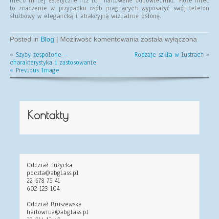
nieco mniej estetyczne niż ich hartowane odpowiedniki. Może mieć
to znaczenie w przypadku osób pragnących wyposażyć swój telefon
służbowy w elegancką i atrakcyjną wizualnie osłonę.
Szkło
Posted in
Blog
|
Możliwość komentowania
została wyłączona
hartowane
«
Szyby zespolone –
Rodzaje szkła w lustrach
czy
»
charakterystyka i zastosowanie
hybrydowe?
« Previous Image
Kontakty
Oddział Tużycka
poczta@abglass.pl
22 678 75 41
602 123 104
Oddział Bruszewska
hartownia@abglass.pl