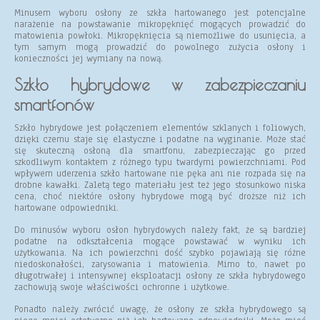
Minusem wyboru osłony ze szkła hartowanego jest potencjalne
narażenie na powstawanie mikropęknięć mogących prowadzić do
matowienia powłoki. Mikropęknięcia są niemożliwe do usunięcia, a
tym samym mogą prowadzić do powolnego zużycia osłony i
konieczności jej wymiany na nową.
Szkło hybrydowe w zabezpieczaniu
smartfonów
Szkło hybrydowe jest połączeniem elementów szklanych i foliowych,
dzięki czemu staje się elastyczne i podatne na wyginanie. Może stać
się skuteczną osłoną dla smartfonu, zabezpieczając go przed
szkodliwym kontaktem z różnego typu twardymi powierzchniami. Pod
wpływem uderzenia szkło hartowane nie pęka ani nie rozpada się na
drobne kawałki. Zaletą tego materiału jest też jego stosunkowo niska
cena, choć niektóre osłony hybrydowe mogą być droższe niż ich
hartowane odpowiedniki.
Do minusów wyboru osłon hybrydowych należy fakt, że są bardziej
podatne na odkształcenia mogące powstawać w wyniku ich
użytkowania. Na ich powierzchni dość szybko pojawiają się różne
niedoskonałości, zarysowania i matowienia. Mimo to, nawet po
długotrwałej i intensywnej eksploatacji osłony ze szkła hybrydowego
zachowują swoje właściwości ochronne i użytkowe.
Ponadto należy zwrócić uwagę, że osłony ze szkła hybrydowego są