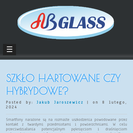
☰
SZKŁO HARTOWANE CZY
HYBRYDOWE?
Posted by:
Jakub Jaroszewicz
| on 8 lutego,
2024
Smartfony narażone są na rozmaite uszkodzenia powodowane przez
kontakt z twardymi przedmiotami i powierzchniami. W celu
przeciwdziałania potencjalnym pęknięciom i draśnięciom